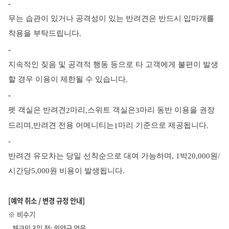
-
무는 습관이 있거나 공격성이 있는 반려견은 반드시 입마개를
착용을 부탁드립니다
.
-
지속적인 짖음 및 공격적 행동 등으로 타 고객에게 불편이 발생
할 경우 이용이 제한될 수 있습니다
.
-
펫 객실은 반려견
마리
스위트 객실은
마리 동반 이용을 권장
2
,
3
드리며
반려견 전용 어메니티는
마리 기준으로 제공됩니다
,
1
.
-
반려견 유모차는 당일 선착순으로 대여 가능하며
, 1
박
20,000
원
/
시간당
5,000
원 비용이 발생됩니다
.
[
예약 취소 / 변경 규정 안내]
※ 비수기
- 체크인 3일 전: 위약금 없음