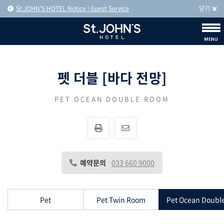
St.JOHN'S HOTEL Notice | Guest Service
닫기
펫 더블 [바다 전망]
PET OCEAN DOUBLE ROOM
예약문의
033 660 9000
Pet
Pet Twin Room
Pet Ocean Doubl