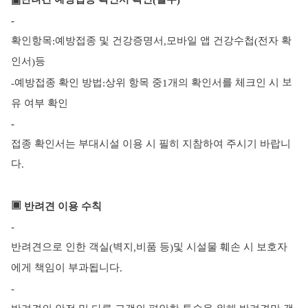
(
)
-
확인항목
예방접종 및 건강증명서
모바일 앱 건강수첩
전자 확
:
,
(
인서
등
)
보
예방접종 확인 방법
상위 항목 중
개의 확인서를 체크인 시
-
:
1
유 여부 확인
-
접종 확인서는 부대시설 이용 시 필히 지참하여 주시기 바랍니
다
.
▣
반려견 이용 수칙
-
반려견으로 인한 객실
벽지
비품 등
및 시설물 훼손 시 보호자
(
,
)
에게 책임이 부과됩니다
.
-