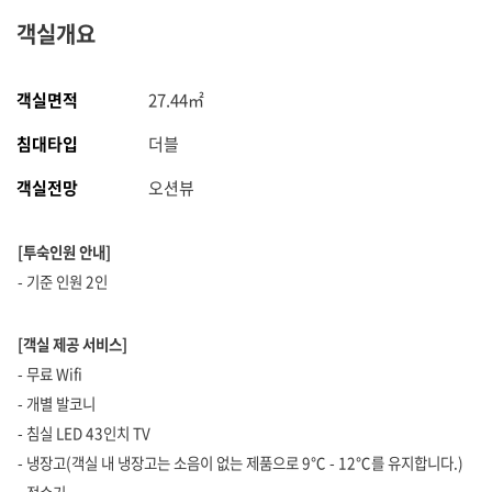
객실개요
객실면적
27.44㎡
침대타입
더블
객실전망
오션뷰
[
투숙인원 안내]
- 기준 인원 2인
[
객실 제공 서비스]
- 무료 Wifi
- 개별 발코니
- 침실 LED 43인치 TV
- 냉장고(객실 내 냉장고는 소음이 없는 제품으로 9℃ - 12℃를 유지합니다.)