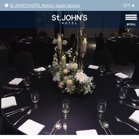
St.JOHN'S HOTEL Notice | Guest Service
닫기