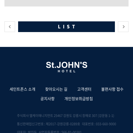
LIST
세인트존스 소개
찾아오시는 길
고객센터
불편사항 접수
공지사항
개인정보취급방침
주식회사 엘케이매니지먼트 25467 강원도 강릉시 창해로 307 (강문동 1-1)
통신판매업신고번호 : 제2017-강원강릉-0289호 대표번호 : 033-660-9000
대표자 : 박진두 사업자등록번호 : 566-81-00381