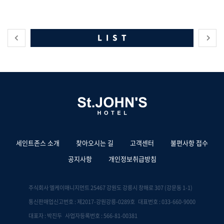
LIST
세인트존스 소개
찾아오시는 길
고객센터
불편사항 접수
공지사항
개인정보취급방침
주식회사 엘케이매니지먼트 25467 강원도 강릉시 창해로 307 (강문동 1-1)
통신판매업신고번호 : 제2017-강원강릉-0289호 대표번호 : 033-660-9000
대표자 : 박진두 사업자등록번호 : 566-81-00381