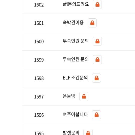
efl문의드려요
1602
숙박권이용
1601
투숙인원 문의
1600
투숙인원 문의
1599
ELF 조건문의
1598
온돌방
1597
여쭈어봅니다
1596
발렛문의
1595