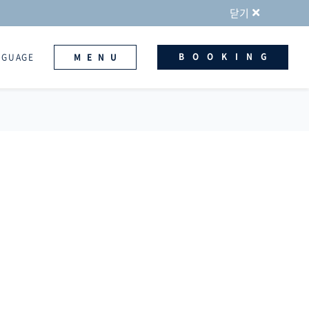
닫기
BOOKING
NGUAGE
MENU