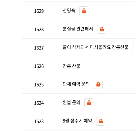
천명숙
1629
분실물 관련해서
1628
글이 삭제돼서 다시올려요 강릉산불
1627
1626
강릉 산불
단체 예약 문의
1625
환불 문의
1624
8월 성수기 예약
1623