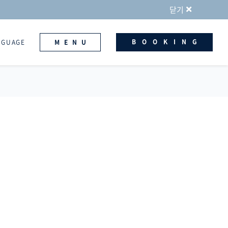
닫기
BOOKING
NGUAGE
MENU