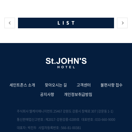
LIST
세인트존스 소개
찾아오시는 길
고객센터
불편사항 접수
공지사항
개인정보취급방침
주식회사 엘케이매니지먼트 25467 강원도 강릉시 창해로 307 (강문동 1-1)
통신판매업신고번호 : 제2017-강원강릉-0289호 대표번호 : 033-660-9000
대표자 : 박진두 사업자등록번호 : 566-81-00381