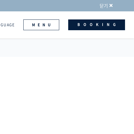
닫기
BOOKING
NGUAGE
MENU