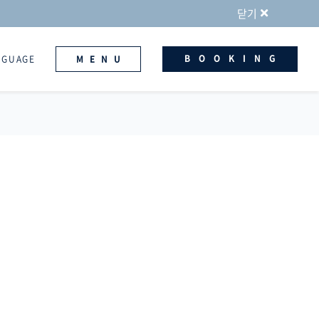
닫기
BOOKING
NGUAGE
MENU