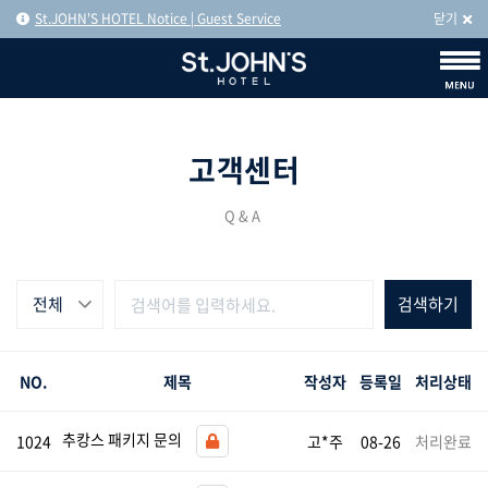
St.JOHN'S HOTEL Notice | Guest Service
닫기
고객센터
Q&A
전체
NO.
제목
작성자
등록일
처리상태
추캉스 패키지 문의
1024
고*주
08-26
처리완료