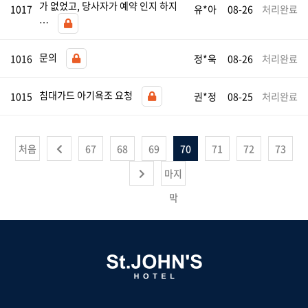
가 없었고, 당사자가 예약 인지 하지
1017
유*아
08-26
처리완료
…
문의
1016
정*욱
08-26
처리완료
침대가드 아기욕조 요청
1015
권*정
08-25
처리완료
처음
67
68
69
70
71
72
73
마지
막