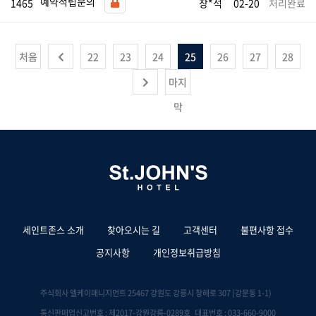
예약적립문의
1465
장*석
02-20
처리완료
처음
22
23
24
25
26
27
28
마지
막
세인트존스 소개
찾아오시는 길
고객센터
불편사항 접수
공지사항
개인정보취급방침
주식회사 엘케이매니지먼트 25467 강원도 강릉시 창해로 307 (강문동 1-1)
통신판매업신고번호 : 제2017-강원강릉-0289호 대표번호 : 033-660-9000