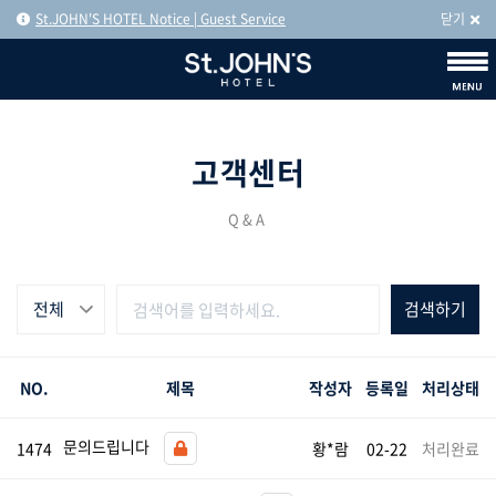
St.JOHN'S HOTEL Notice | Guest Service
닫기
고객센터
Q&A
전체
NO.
제목
작성자
등록일
처리상태
문의드립니다
1474
황*람
02-22
처리완료